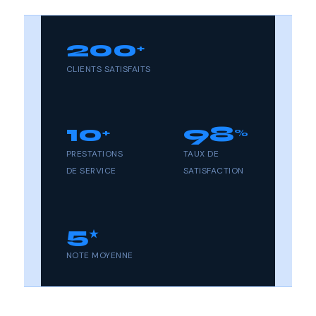
200
+
CLIENTS SATISFAITS
10
98
+
%
PRESTATIONS
TAUX DE
DE SERVICE
SATISFACTION
5
★
NOTE MOYENNE