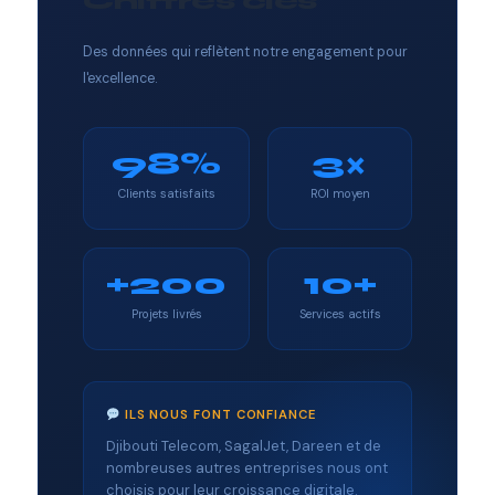
Chiffres clés
Des données qui reflètent notre engagement pour
l'excellence.
98%
3×
Clients satisfaits
ROI moyen
+200
10+
Projets livrés
Services actifs
ILS NOUS FONT CONFIANCE
Djibouti Telecom, SagalJet, Dareen et de
nombreuses autres entreprises nous ont
choisis pour leur croissance digitale.