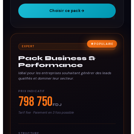
01
Choisir ce pack
POPULAIRE
EXPERT
Pack Business &
Performance
Idéal pour les entreprises souhaitant générer des leads
qualifiés et dominer leur secteur.
PRIX INDICATIF
798 750
FDJ
Tarif fixe · Paiement en 3 fois possible
STRUCTURE