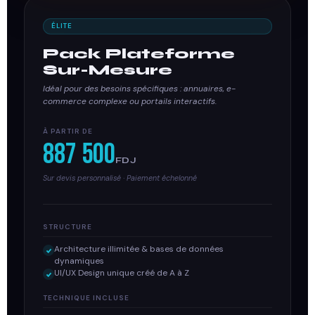
ÉLITE
Pack Plateforme
Sur-Mesure
Idéal pour des besoins spécifiques : annuaires, e-
commerce complexe ou portails interactifs.
À PARTIR DE
887 500
FDJ
Sur devis personnalisé · Paiement échelonné
STRUCTURE
Architecture illimitée & bases de données
dynamiques
UI/UX Design unique créé de A à Z
TECHNIQUE INCLUSE